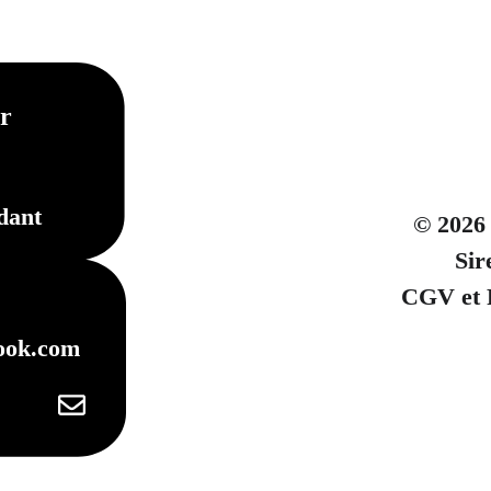
r
dant
© 2026
Sir
CGV et P
ook.com