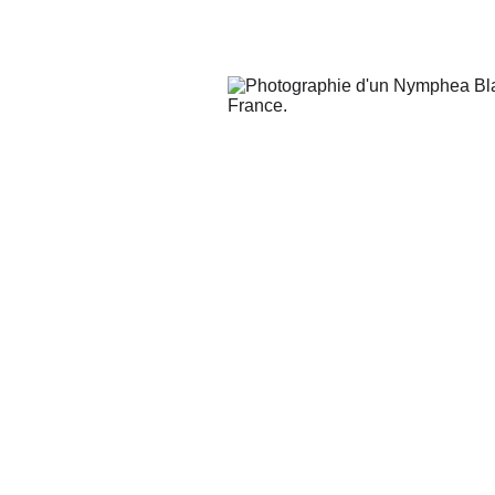
otographier mon
rocher, avec mes
 ressentir, et qui
erte, je souhaite
nspirer, apporter
un bien-être, une
poir pour qui en
buer à mon niveau,
onnement et plus
belle image de ce