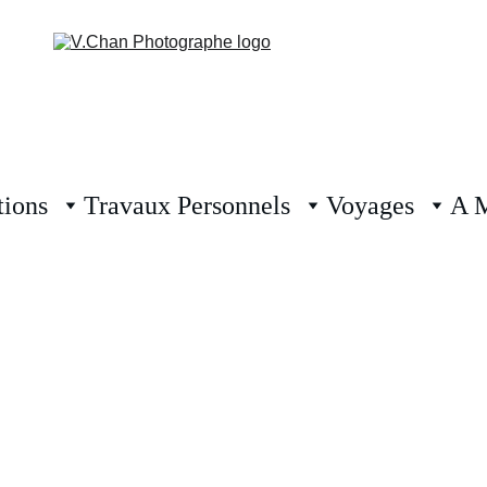
tions
Travaux Personnels
Voyages
A 
BIENVENUE
ssionné par la